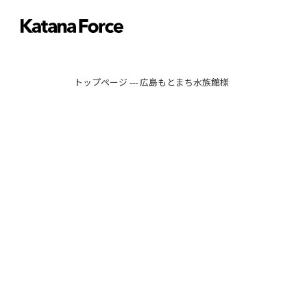
トップページ
---
広島もとまち水族館様