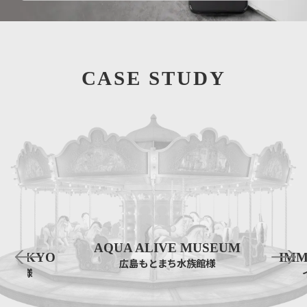
CASE STUDY
AQUA ALIVE MUSEUM
T TOKYO
IMM
広島もとまち水族館様
ト東京様